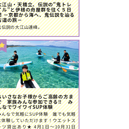
大江山・天橋立、伝説の”鬼トレ
イル”と伊根の舟屋群を往く５日
間 －京都から海へ、鬼伝説を辿る
古道の旅－
鬼伝説の大江山連峰。
ちいさなお子様からご高齢の方ま
で 家族みんな参加できる‼ み
んなでワイワイSUP体験
みんなで気軽にSUP体験 誰でも気軽
に体験していただけます！ウエットス
ーツ貸出あり★ 4月1日～10月31日