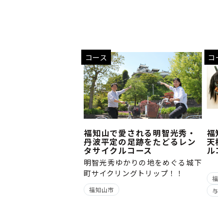
コース
コ
福知山で愛される明智光秀・
福
丹波平定の足跡をたどるレン
天
タサイクルコース
ル
明智光秀ゆかりの地をめぐる城下
町サイクリングトリップ！！
福知山市