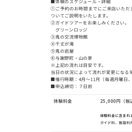
■体験のスケジュール・詳細
①ご予約のお時間までにご来店いただ
ついてご説明をいたします。
②ガイドツアーをお楽しみください。
グリーンロッジ
③鬼の交流博物館
④千丈が滝
⑤鬼の岩屋
⑥与謝野町・山の家
※上記の流れは目安です。
当日の状況によって流れが変更になる
■催行時期：4月～11月（毎週月曜日
■申込締切：７日前
体験料金
25,000円（
体験料金に含まれ
ガイド料、施設利