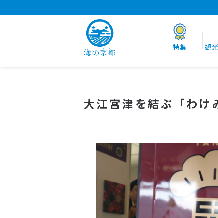
特集
観
大江宮津を結ぶ「わけ