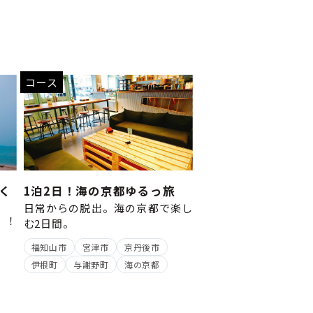
コース
く
1泊2日！海の京都ゆるっ旅
日常からの脱出。海の京都で楽し
Y！！
む2日間。
～
福知山市
宮津市
京丹後市
伊根町
与謝野町
海の京都