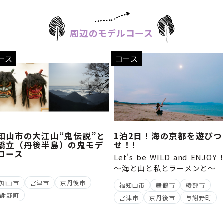
周辺のモデルコース
ース
コース
知山市の大江山“鬼伝説”と
1泊2日！海の京都を遊びつ
橋立（丹後半島）の鬼モデ
せ！!
コース
Let's be WILD and ENJO
～海と山と私とラーメンと
福知山市
宮津市
京丹後市
福知山市
舞鶴市
綾部市
与謝野町
宮津市
京丹後市
与謝野町