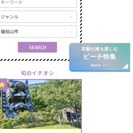
京都の海を楽しむ
ビーチ特集
here >>
旬のイチオシ