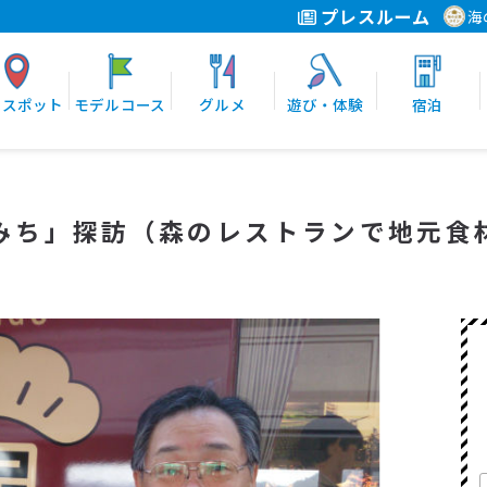
プレスルーム
海
光スポット
モデルコース
グルメ
遊び・体験
宿泊
みち」探訪（森のレストランで地元食