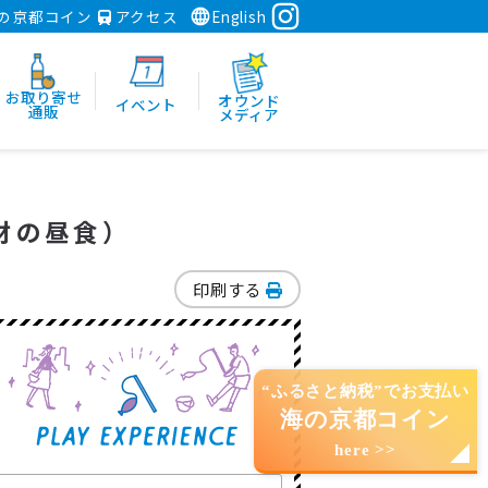
の京都コイン
アクセス
English
お取り寄せ
オウンド
イベント
通販
メディア
材の昼食）
印刷する
“ふるさと納税”でお支払い
海の京都コイン
here >>