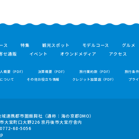
ース
特集
観光スポット
モデルコース
グルメ
寄せ通販
イベント
オウンドメディア
アクセス
人概要（PDF）
決算概要（PDF）
旅行業約款（PDF）
旅行条
について
その他お役立ち情報
クレジット加盟店（PDF）
プラ
地域連携都市圏振興社
（通称：海の京都DMO）
市大宮町口大野226
京丹後市大宮庁舎内
.0772-68-5056
jp