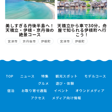
美しすぎる丹後半島へ！
天橋立から車で30分。舟
天橋立・伊根・京丹後の
屋で知られる伊根町へ行
絶景コース
こう！
宮津市
京丹後市
伊根町
宮津市
伊根町
TOP
ニュース
特集
観光スポット
モデルコース
グルメ
遊び・体験
宿泊
お取り寄せ通販
イベント
オウンドメディア
アクセス
メディア向け情報