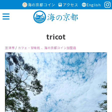
海の京都コイン
アクセス
English
tricot
宮津市
/
カフェ・甘味処
、海の京都コイン加盟店