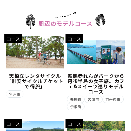
周辺のモデルコース
コース
コース
天橋立レンタサイクル
舞鶴赤れんがパークから
「割安サイクルチケット
丹後半島の女子旅。カフ
で得旅」
ェ&スイーツ巡りモデル
コース
宮津市
舞鶴市
宮津市
京丹後市
伊根町
コース
コース