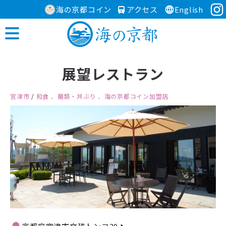
海の京都コイン
アクセス
English
展望レストラン
宮津市
/
和食
、麺類・丼ぶり
、海の京都コイン加盟店