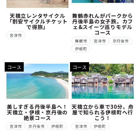
天橋立レンタサイクル
舞鶴赤れんがパークから
「割安サイクルチケット
丹後半島の女子旅。カフ
で得旅」
ェ&スイーツ巡りモデル
コース
宮津市
舞鶴市
宮津市
京丹後市
伊根町
コース
コース
美しすぎる丹後半島へ！
天橋立から車で30分。舟
天橋立・伊根・京丹後の
屋で知られる伊根町へ行
絶景コース
こう！
宮津市
京丹後市
伊根町
宮津市
伊根町