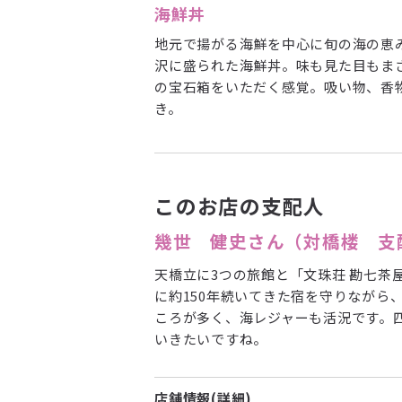
海鮮丼
地元で揚がる海鮮を中心に旬の海の恵
沢に盛られた海鮮丼。味も見た目もま
の宝石箱をいただく感覚。吸い物、香
き。
このお店の支配人
幾世 健史さん（対橋楼 支
天橋立に3つの旅館と「文珠荘 勘七
に約150年続いてきた宿を守りなが
ころが多く、海レジャーも活況です。
いきたいですね。
店舗情報(詳細)