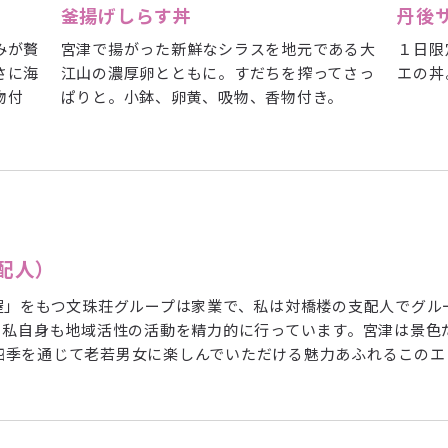
丹後
釜揚げしらす丼
１日限
みが贅
宮津で揚がった新鮮なシラスを地元である大
エの丼
さに海
江山の濃厚卵とともに。すだちを搾ってさっ
物付
ぱりと。小鉢、卵黄、吸物、香物付き。
配人）
茶屋」をもつ文珠荘グループは家業で、私は対橋楼の支配人でグル
ら、私自身も地域活性の活動を精力的に行っています。宮津は景色
四季を通じて老若男女に楽しんでいただける魅力あふれるこのエ