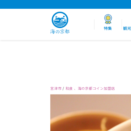
特集
観
宮津市
/
和食
、海の京都コイン加盟店