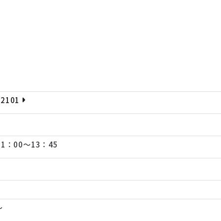
-2101
1：00～13：45
～