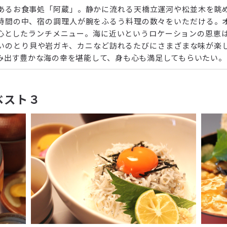
あるお食事処「阿蔵」。静かに流れる天橋立運河や松並木を眺
時間の中、宿の調理人が腕をふるう料理の数々をいただける。
心としたランチメニュー。海に近いというロケーションの恩恵は
いのとり貝や岩ガキ、カニなど訪れるたびにさまざまな味が楽
み出す豊かな海の幸を堪能して、身も心も満足してもらいたい。
ベスト３