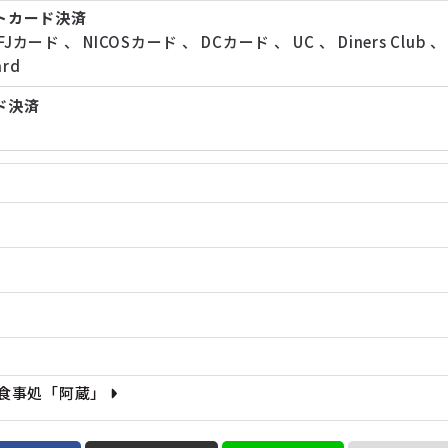
トカード決済
FJカード
、
NICOSカード
、
DCカード
、
UC
、
Diners Club
ard
ド決済
お食事処「阿蔵」