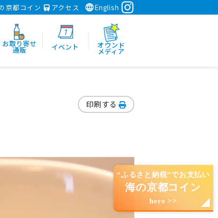
の京都コイン
アクセス
English
お取り寄せ
オウンド
イベント
通販
メディア
印刷する
“ふるさと納税”でお支払い
海の京都コイン
here >>