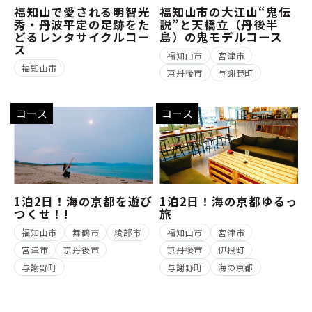
福知山で愛される明智光
福知山市の大江山“鬼伝
秀・丹波平定の足跡をた
説”と天橋立（丹後半
どるレンタサイクルコー
島）の鬼モデルコース
ス
福知山市
宮津市
福知山市
京丹後市
与謝野町
コース
コース
1泊2日！海の京都を遊び
1泊2日！海の京都ゆるっ
つくせ！!
旅
福知山市
舞鶴市
綾部市
福知山市
宮津市
宮津市
京丹後市
京丹後市
伊根町
与謝野町
与謝野町
海の京都