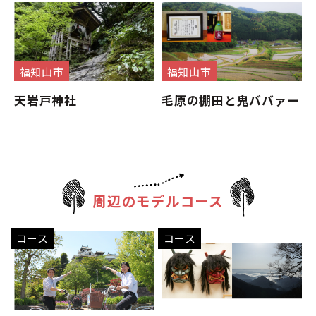
福知山市
福知山市
天岩戸神社
毛原の棚田と鬼ババァー
周辺のモデルコース
コース
コース