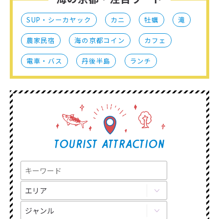
SUP・シーカヤック
カニ
牡蠣
滝
農家民宿
海の京都コイン
カフェ
電車・バス
丹後半島
ランチ