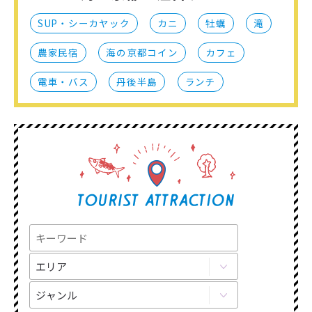
SUP・シーカヤック
カニ
牡蠣
滝
農家民宿
海の京都コイン
カフェ
電車・バス
丹後半島
ランチ