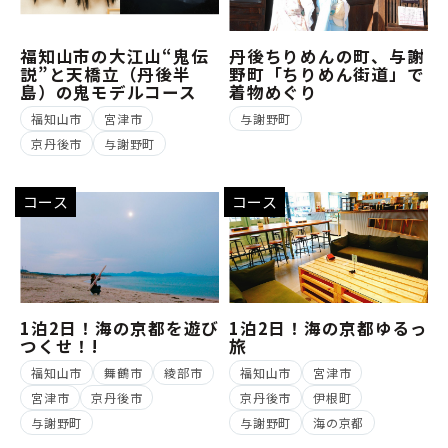
福知山市の大江山“鬼伝
丹後ちりめんの町、与謝
説”と天橋立（丹後半
野町「ちりめん街道」で
島）の鬼モデルコース
着物めぐり
福知山市
宮津市
与謝野町
京丹後市
与謝野町
コース
コース
1泊2日！海の京都を遊び
1泊2日！海の京都ゆるっ
つくせ！!
旅
福知山市
舞鶴市
綾部市
福知山市
宮津市
宮津市
京丹後市
京丹後市
伊根町
与謝野町
与謝野町
海の京都