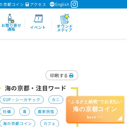
の京都コイン
アクセス
English
お取り寄せ
オウンド
イベント
通販
メディア
印刷する
海の京都・注目ワード
SUP・シーカヤック
カニ
“ふるさと納税”でお支払い
海の京都コイン
牡蠣
滝
農家民宿
here >>
海の京都コイン
カフェ