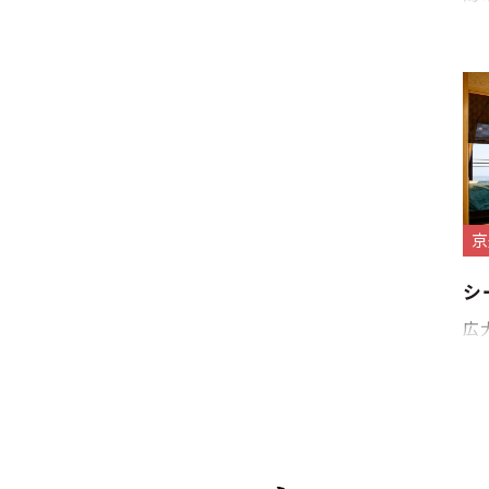
京
シ
広