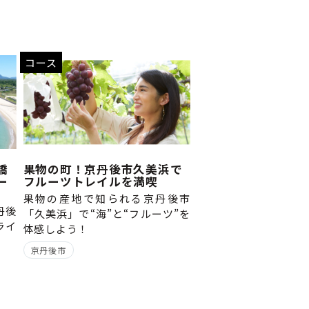
コース
橋
果物の町！京丹後市久美浜で
ー
フルーツトレイルを満喫
果物の産地で知られる京丹後市
丹後
「久美浜」で“海”と“フルーツ”を
ライ
体感しよう！
京丹後市