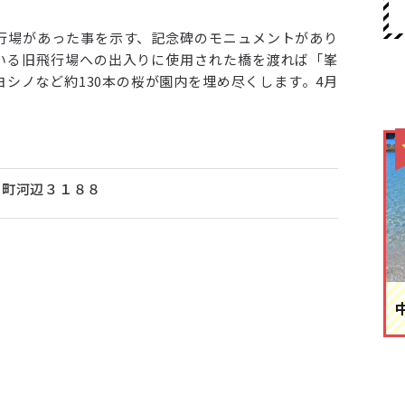
行場があった事を示す、記念碑のモニュメントがあり
いる旧飛行場への出入りに使用された橋を渡れば「峯
シノなど約130本の桜が園内を埋め尽くします。4月
。
宮町河辺３１８８