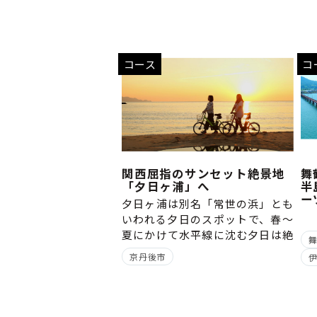
コース
コ
関西屈指のサンセット絶景地
舞
「夕日ヶ浦」へ
半
ー
夕日ヶ浦は別名「常世の浜」とも
いわれる夕日のスポットで、春～
夏にかけて水平線に沈む夕日は絶
景です‼
京丹後市