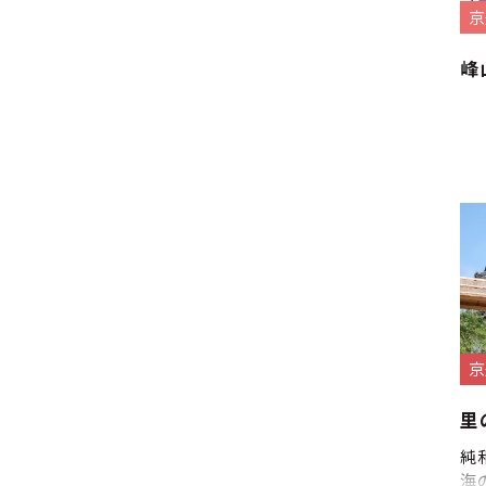
京
峰
京
里
純
海