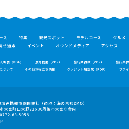
ース
特集
観光スポット
モデルコース
グルメ
寄せ通販
イベント
オウンドメディア
アクセス
人概要（PDF）
決算概要（PDF）
旅行業約款（PDF）
旅行条
について
その他お役立ち情報
クレジット加盟店（PDF）
プラ
地域連携都市圏振興社
（通称：海の京都DMO）
市大宮町口大野226
京丹後市大宮庁舎内
.0772-68-5056
jp