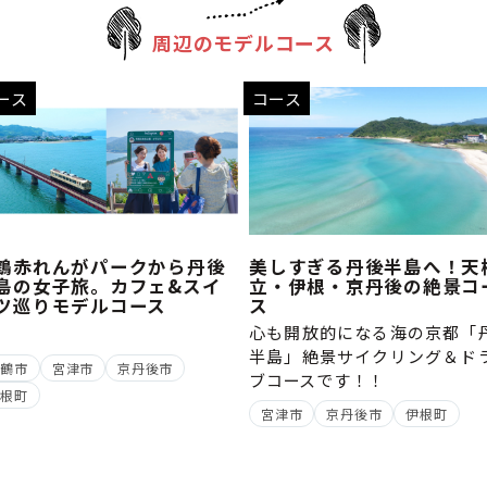
周辺のモデルコース
ース
コース
鶴赤れんがパークから丹後
美しすぎる丹後半島へ！天
島の女子旅。カフェ&スイ
立・伊根・京丹後の絶景コ
ツ巡りモデルコース
ス
心も開放的になる海の京都「
半島」絶景サイクリング＆ド
舞鶴市
宮津市
京丹後市
ブコースです！！
伊根町
宮津市
京丹後市
伊根町