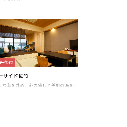
丹後市
ーサイド佐竹
大な海を眺め、心の癒しと美肌の湯を。