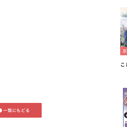
京
こ
一覧にもどる