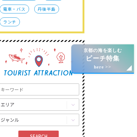
電車・バス
丹後半島
ランチ
京都の海を楽しむ
ビーチ特集
here >>