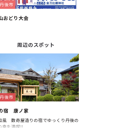
丹後市
山おどり大会
周辺のスポット
丹後市
の宿 康ノ家
和風 数奇屋造りの宿でゆっくり丹後の
の幸を満喫!!