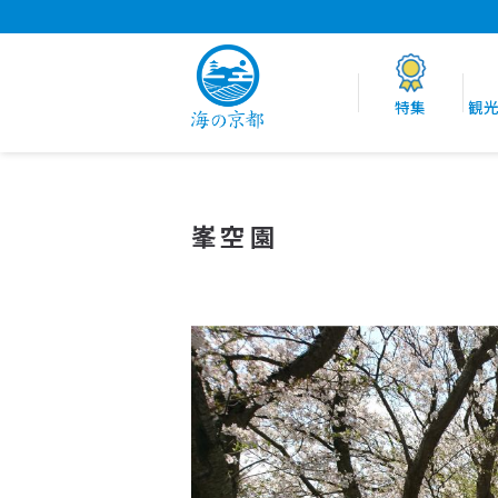
特集
観
峯空園