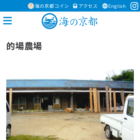
海の京都コイン
アクセス
English
的場農場