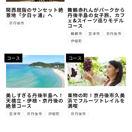
関西屈指のサンセット絶
舞鶴赤れんがパークから
景地「夕日ヶ浦」へ
丹後半島の女子旅。カフ
ェ&スイーツ巡りモデル
京丹後市
コース
舞鶴市
宮津市
京丹後市
伊根町
コース
コース
美しすぎる丹後半島へ！
果物の町！京丹後市久美
天橋立・伊根・京丹後の
浜でフルーツトレイルを
絶景コース
満喫
宮津市
京丹後市
伊根町
京丹後市