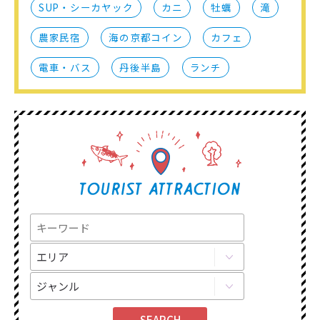
SUP・シーカヤック
カニ
牡蠣
滝
農家民宿
海の京都コイン
カフェ
電車・バス
丹後半島
ランチ