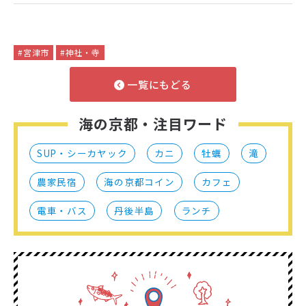
#宮津市
#神社・寺
一覧にもどる
海の京都・注目ワード
SUP・シーカヤック
カニ
牡蠣
滝
農家民宿
海の京都コイン
カフェ
電車・バス
丹後半島
ランチ