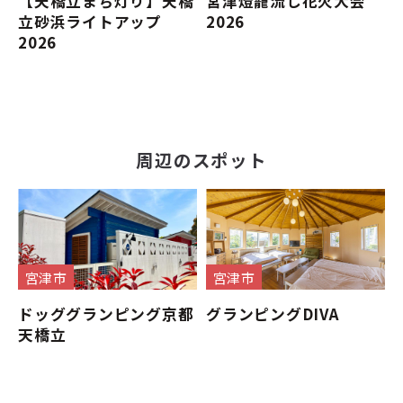
【天橋立まち灯り】天橋
宮津燈籠流し花火大会
立砂浜ライトアップ
2026
2026
周辺のスポット
宮津市
宮津市
ドッググランピング京都
グランピングDIVA
天橋立