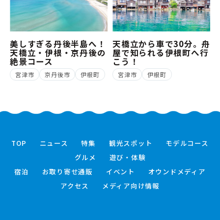
美しすぎる丹後半島へ！
天橋立から車で30分。舟
天橋立・伊根・京丹後の
屋で知られる伊根町へ行
絶景コース
こう！
宮津市
京丹後市
伊根町
宮津市
伊根町
TOP
ニュース
特集
観光スポット
モデルコース
グルメ
遊び・体験
宿泊
お取り寄せ通販
イベント
オウンドメディア
アクセス
メディア向け情報