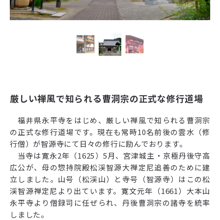
厳しい禅風で知られる曹洞宗の正式な修行道場
福井県永平寺をはじめ、厳しい禅風で知られる曹洞宗
の正式な修行道場です。現在も常時10名前後の雲水（修
行僧）が智源寺にて日々の修行に励んでおります。
当寺は寛永2年（1625）5月、宮津城主・京極丹後守高
広公が、母の惣持院殿松渓智源大禅定尼追善のために建
立しました。山号（松渓山）と寺号（智源寺）はこの松
渓智源禅定尼より出ています。寛文元年（1661）大本山
永平寺より僧録司に任ぜられ、丹後曹洞宗の諸寺を統率
しました。