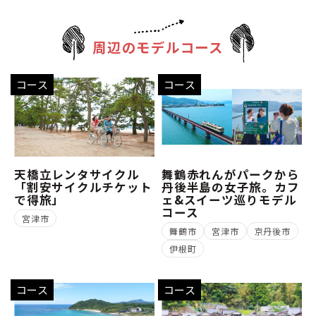
周辺のモデルコース
コース
コース
天橋立レンタサイクル
舞鶴赤れんがパークから
「割安サイクルチケット
丹後半島の女子旅。カフ
で得旅」
ェ&スイーツ巡りモデル
コース
宮津市
舞鶴市
宮津市
京丹後市
伊根町
コース
コース