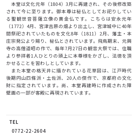
本堂は文化元年（1804）3月に再建され、その後修改築
されて今に至ります。御本尊は秘仏としてお祀りしてい
る聖観世音菩薩立像の黄金仏です。こちらは安永元年
（1772）4月、宮津吉原の畑より出土し、宮津城中に40年
間祭祀されていたものを文化8年（1811）2月、藩主・本
庄宗発公より賜り、秘仏とされています。飛鳥期末、元興
寺の高僧道昭の作で、毎年7月27日の観音大祭では、住職
より参拝者1人ひとりの頭上に本尊様をかざし、法徳を頂
かせることを習わしとしています。
また本堂の格天井に描かれている花草図は、江戸時代
後期円山四條派・土佐派、20人の傑作で、京都府の文化
財に指定されています。尚、本堂再建時に作成された障
壁画の一部が客殿に再現されています。
TEL
0772-22-2604