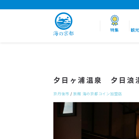
特集
観
夕日ヶ浦温泉 夕日浪
京丹後市
/
旅館
海の京都コイン加盟店