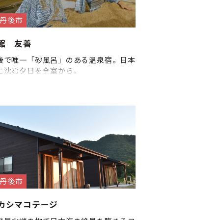
丹後市
館 友善
後で唯一「砂風呂」のある温泉宿。日本
に沈む夕日を全室から。
丹後市
カシマコテージ