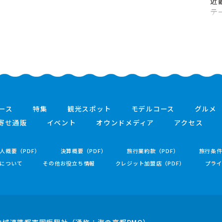
近
テ
ース
特集
観光スポット
モデルコース
グルメ
寄せ通販
イベント
オウンドメディア
アクセス
人概要（PDF）
決算概要（PDF）
旅行業約款（PDF）
旅行条
について
その他お役立ち情報
クレジット加盟店（PDF）
プラ
地域連携都市圏振興社
（通称：海の京都DMO）