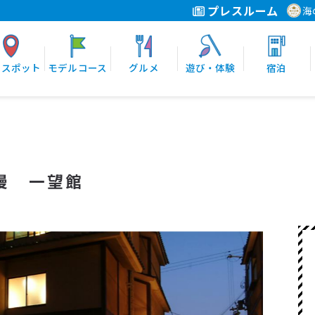
プレスルーム
海
光スポット
モデルコース
グルメ
遊び・体験
宿泊
漫 一望館