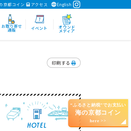
の京都コイン
アクセス
English
お取り寄せ
オウンド
イベント
通販
メディア
印刷する
“ふるさと納税”でお支払い
海の京都コイン
here >>