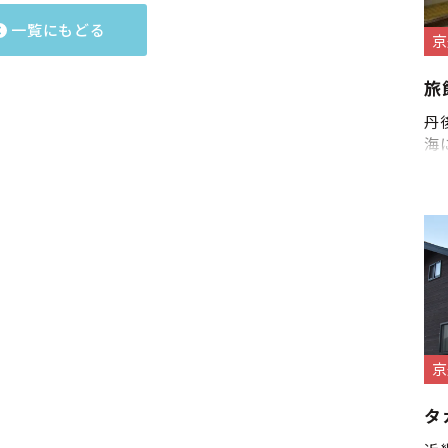
一覧にもどる
京
旅
丹
海
京
タ