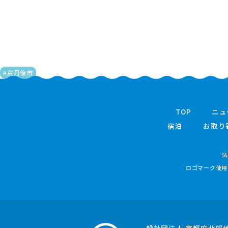
#京丹後市
TOP
ニュ
宿泊
お取り
法
ロゴマーク使用
一般社団法人 京都府北部