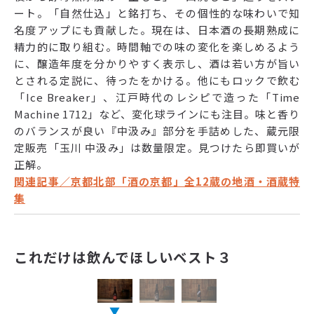
ート。「自然仕込」と銘打ち、その個性的な味わいで知
名度アップにも貢献した。現在は、日本酒の長期熟成に
精力的に取り組む。時間軸での味の変化を楽しめるよう
に、醸造年度を分かりやすく表示し、酒は若い方が旨い
とされる定説に、待ったをかける。他にもロックで飲む
「Ice Breaker」、江戸時代のレシピで造った「Time
Machine 1712」など、変化球ラインにも注目。味と香り
のバランスが良い『中汲み』部分を手詰めした、蔵元限
定販売「玉川 中汲み」は数量限定。見つけたら即買いが
正解。
関連記事／京都北部「酒の京都」全12蔵の地酒・酒蔵特
集
これだけは飲んでほしいベスト３