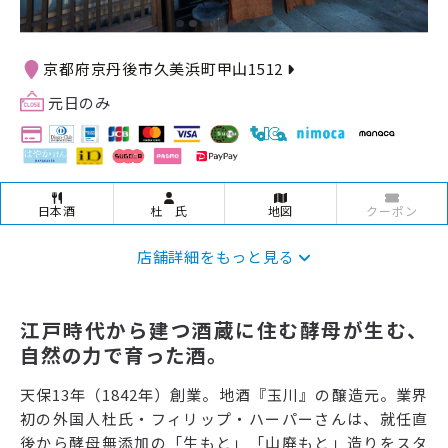
京都府京丹後市久美浜町甲山1512
元日のみ
日本酒
杜 氏
地図
クーポン
店舗詳細をもっと見る
江戸時代から建つ酒蔵に住む酵母が生む、
自然の力で育った酒。
天保13年（1842年）創業。地酒『玉川』の醸造元。業界
初の外国人杜氏・フィリップ・ハーパーさんは、就任直
後から酵母無添加の「生もと」「山廃もと」造りをスタ