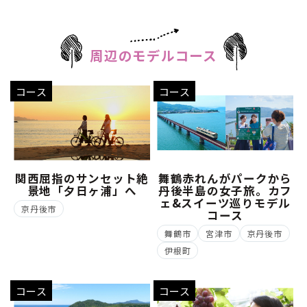
周辺のモデルコース
コース
コース
関西屈指のサンセット絶
舞鶴赤れんがパークから
景地「夕日ヶ浦」へ
丹後半島の女子旅。カフ
ェ&スイーツ巡りモデル
京丹後市
コース
舞鶴市
宮津市
京丹後市
伊根町
コース
コース