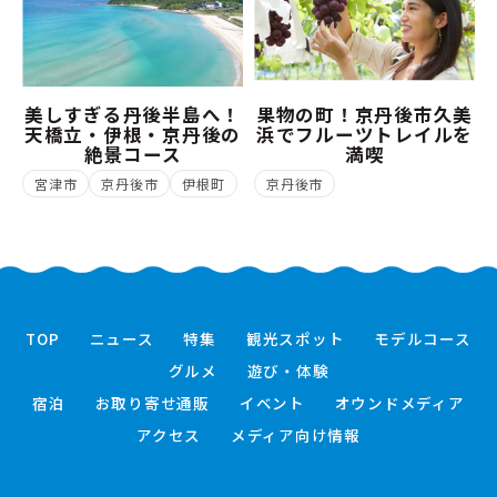
美しすぎる丹後半島へ！
果物の町！京丹後市久美
天橋立・伊根・京丹後の
浜でフルーツトレイルを
絶景コース
満喫
宮津市
京丹後市
伊根町
京丹後市
TOP
ニュース
特集
観光スポット
モデルコース
グルメ
遊び・体験
宿泊
お取り寄せ通販
イベント
オウンドメディア
アクセス
メディア向け情報