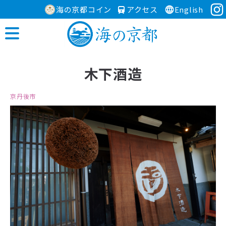
海の京都コイン
アクセス
English
木下酒造
京丹後市